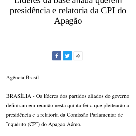
presidência e relatoria da CPI do
Apagão
Facebook
Twitter
Mais
opções
de
Agência Brasil
compartilhamento
BRASÍLIA - Os líderes dos partidos aliados do governo
definiram em reunião nesta quinta-feira que pleitearão a
presidência e a relatoria da Comissão Parlamentar de
Inquérito (CPI) do Apagão Aéreo.