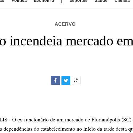
ão
Política
Economia
|
Esportes
Saúde
Ciência
ACERVO
o incendeia mercado em
Facebook
Twitter
Mais
opções
de
compartilhamento
- O ex-funcionário de um mercado de Florianópolis (SC) 
s dependências do estabelecimento no início da tarde desta qui