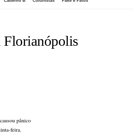
Caderno B
Colunistas
Fake e Fatos
 Florianópolis
causou pânico
nta-feira.