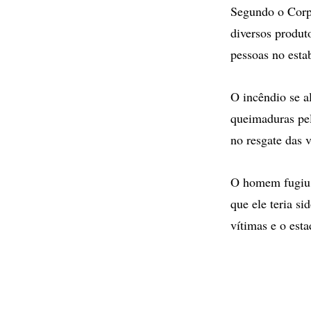
Segundo o Corp
diversos produt
pessoas no esta
O incêndio se a
queimaduras pel
no resgate das v
O homem fugiu 
que ele teria s
vítimas e o est