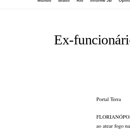
Mundo
Brasil
Rio
Informe JB
Opini
Ex-funcionári
Portal Terra
FLORIANÓPOLIS 
ao atear fogo na