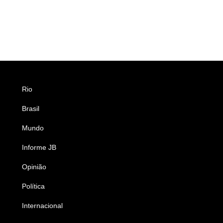
Rio
Esportes
Brasil
Saúde
Mundo
Ciência e Tecnologia
Informe JB
Caderno B
Opinião
Colunistas
Política
Economia
Internacional
Empresas e Negócios