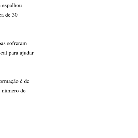
e espalhou
ca de 30
oas sofreram
cal para ajudar
formação é de
 O número de