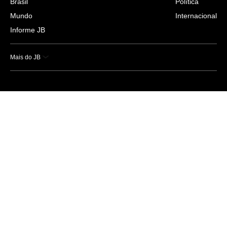
Brasil
Política
Mundo
Internacional
Informe JB
Mais do JB
Esportes
Saúde
Ciência e Tecnologia
Caderno B
Colunistas
Economia
Empresas e Negócios