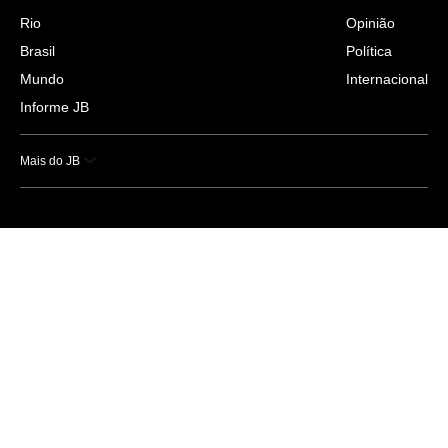
Rio
Opinião
Brasil
Política
Mundo
Internacional
Informe JB
Mais do JB
Esportes
Saúde
Ciência e Tecnologia
Caderno B
Colunistas
Economia
Empresas e Negócios