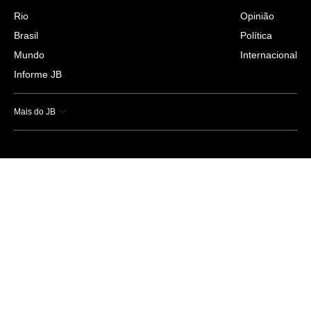
Rio
Opinião
Brasil
Política
Mundo
Internacional
Informe JB
Mais do JB
Esportes
Saúde
Ciência e Tecnologia
Caderno B
Colunistas
Economia
Empresas e Negócios