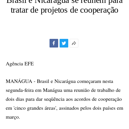
tratar de projetos de cooperação
Facebook
Twitter
Mais
opções
de
Agência EFE
compartilhamento
MANÁGUA - Brasil e Nicarágua começaram nesta
segunda-feira em Manágua uma reunião de trabalho de
dois dias para dar seqüência aos acordos de cooperação
em 'cinco grandes áreas', assinados pelos dois países em
março.