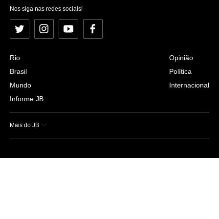
Nos siga nas redes sociais!
Twitter
Instagram
YouTube
Facebook
Rio
Opinião
Brasil
Política
Mundo
Internacional
Informe JB
Mais do JB
Esportes
Saúde
Ciência e Tecnologia
Caderno B
Colunistas
Economia