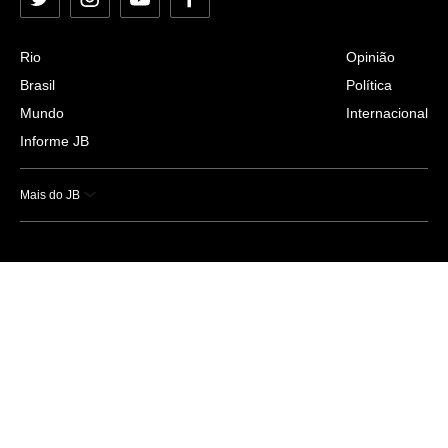
Twitter
Instagram
YouTube
Facebook
Rio
Opinião
Brasil
Política
Mundo
Internacional
Informe JB
Mais do JB
Esportes
Saúde
Ciência e Tecnologia
Caderno B
Colunistas
Economia
Empresas e Negócios