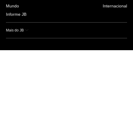
Mundo
Internacional
Informe JB
Mais do JB
Esportes
Saúde
Ciência e Tecnologia
Caderno B
Colunistas
Economia
Empresas e Negócios