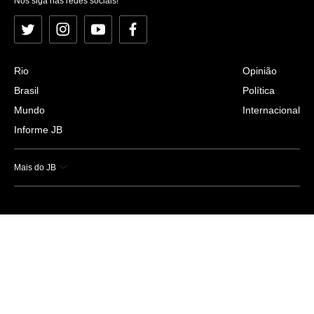
Nos siga nas redes sociais!
Twitter
Instagram
YouTube
Facebook
Rio
Opinião
Brasil
Política
Mundo
Internacional
Informe JB
Mais do JB
Esportes
Saúde
Ciência e Tecnologia
Caderno B
Colunistas
Economia
Empresas e Negócios