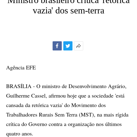
vazia' dos sem-terra
Facebook
Twitter
Mais
opções
de
Agência EFE
compartilhamento
BRASÍLIA - O ministro de Desenvolvimento Agrário,
Guilherme Cassel, afirmou hoje que a sociedade 'está
cansada da retórica vazia' do Movimento dos
Trabalhadores Rurais Sem Terra (MST), na mais rígida
crítica do Governo contra a organização nos últimos
quatro anos.