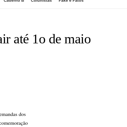
Caderno B
Colunistas
Fake e Fatos
air até 1o de maio
demandas dos
à comemoração