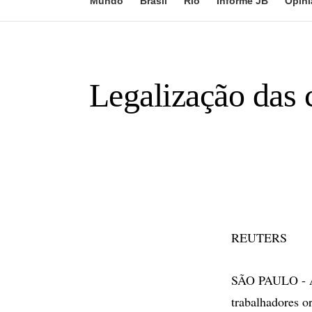
Mundo
Brasil
Rio
Informe JB
Opini
Legalização das c
REUTERS
SÃO PAULO - A 
trabalhadores o