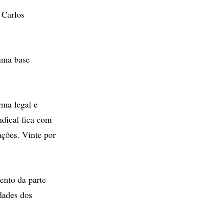
 Carlos
 uma base
rma legal e
ndical fica com
ações. Vinte por
ento da parte
idades dos