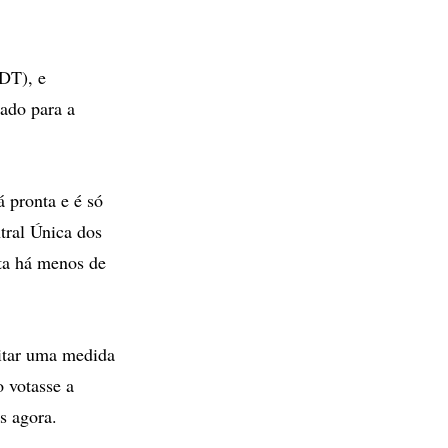
PDT), e
cado para a
á pronta e é só
ntral Única dos
ta há menos de
ditar uma medida
 votasse a
s agora.