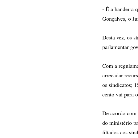
- É a bandeira 
Gonçalves, o Jur
Desta vez, os s
parlamentar gove
Com a regulamen
arrecadar recur
os sindicatos; 
cento vai para 
De acordo com a
do ministério p
filiados aos sin