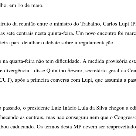
lho, em 1o de maio.
 fruto da reunião entre o ministro do Trabalho, Carlos Lupi (
das sete centrais nesta quinta-feira. Um novo encontro foi mar
feira para detalhar o debate sobre a regulamentação.
o na quarta-feira não tem dificuldade. A medida provisória est
e divergência - disse Quintino Severo, secretário-geral da Ce
CUT), após a primeira conversa com Lupi, que assumiu a pas
passado, o presidente Luiz Inácio Lula da Silva chegou a e
nhecendo as centrais, mas não conseguiu nem que o Congresso
abou caducando. Os termos desta MP devem ser reaproveitado