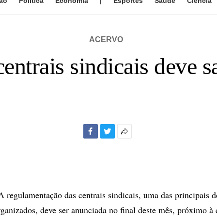
ão
Política
Economia
|
Esportes
Saúde
Ciência
ACERVO
entrais sindicais deve s
Facebook
Twitter
Mais
opções
de
compartilhamento
regulamentação das centrais sindicais, uma das principais 
rganizados, deve ser anunciada no final deste mês, próximo 