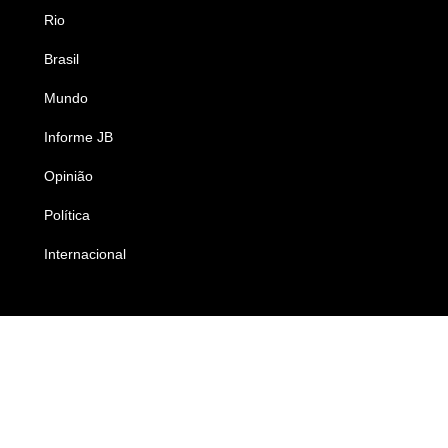
Rio
Esportes
Brasil
Saúde
Mundo
Ciência e Tecnologia
Informe JB
Caderno B
Opinião
Colunistas
Política
Economia
Internacional
Empresas e Negócios