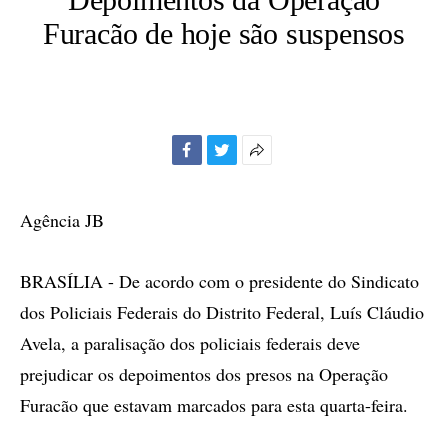
Furacão de hoje são suspensos
Facebook
Twitter
Mais
opções
de
Agência JB
compartilhamento
BRASÍLIA - De acordo com o presidente do Sindicato
dos Policiais Federais do Distrito Federal, Luís Cláudio
Avela, a paralisação dos policiais federais deve
prejudicar os depoimentos dos presos na Operação
Furacão que estavam marcados para esta quarta-feira.