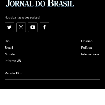
Nos siga nas redes sociais!
Twitter
Instagram
YouTube
Facebook
Rio
Opinião
Brasil
Política
Mundo
Internacional
Informe JB
Mais do JB
Esportes
Saúde
Ciência e Tecnologia
Caderno B