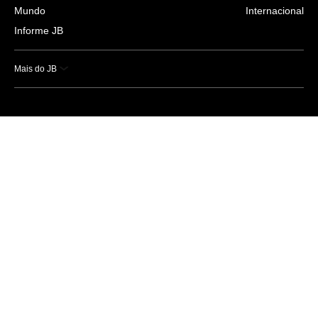
Mundo
Internacional
Informe JB
Mais do JB
Esportes
Saúde
Ciência e Tecnologia
Caderno B
Colunistas
Economia
Empresas e Negócios