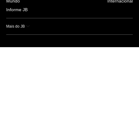
Mundo
Internacional
Informe JB
Mais do JB
Esportes
Saúde
Ciência e Tecnologia
Caderno B
Colunistas
Economia
Empresas e Negócios