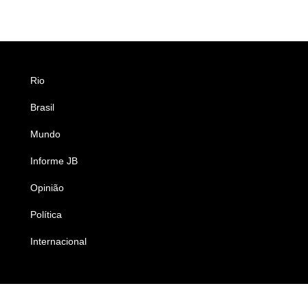
Rio
Esportes
Brasil
Saúde
Mundo
Ciência e Tecnologia
Informe JB
Caderno B
Opinião
Colunistas
Política
Economia
Internacional
Empresas e Negócios