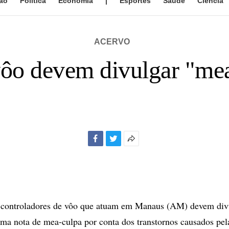
ão
Política
Economia
|
Esportes
Saúde
Ciência
ACERVO
vôo devem divulgar "m
Facebook
Twitter
Mais
opções
de
compartilhamento
ntroladores de vôo que atuam em Manaus (AM) devem divu
uma nota de mea-culpa por conta dos transtornos causados pel