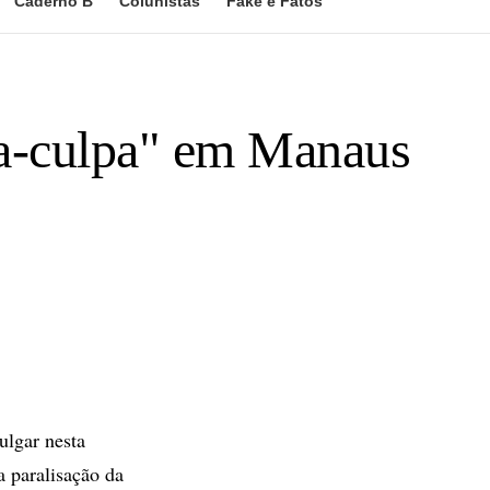
Caderno B
Colunistas
Fake e Fatos
ea-culpa" em Manaus
lgar nesta
a paralisação da