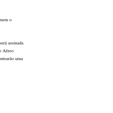
sumem o
será assinada
go Aéreo
contrarão uma