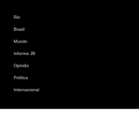
Rio
Esportes
Brasil
Saúde
Mundo
Ciência e Tecnologia
Informe JB
Caderno B
Opinião
Colunistas
Política
Economia
Internacional
Empresas e Negócios