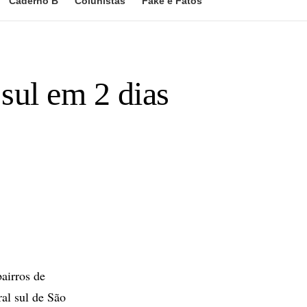
Caderno B
Colunistas
Fake e Fatos
 sul em 2 dias
airros de
al sul de São