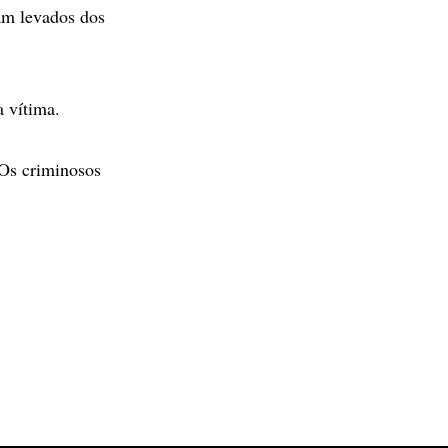
ram levados dos
a vítima.
 Os criminosos