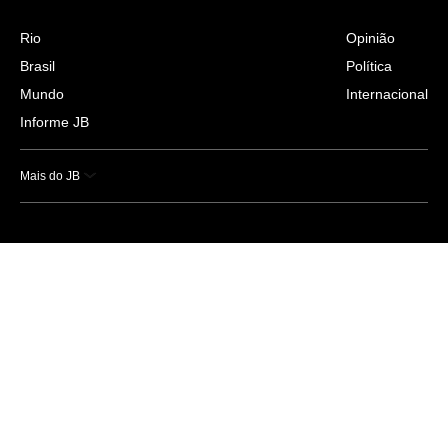
Rio
Opinião
Brasil
Política
Mundo
Internacional
Informe JB
Mais do JB
Esportes
Saúde
Ciência e Tecnologia
Caderno B
Colunistas
Economia
Empresas e Negócios