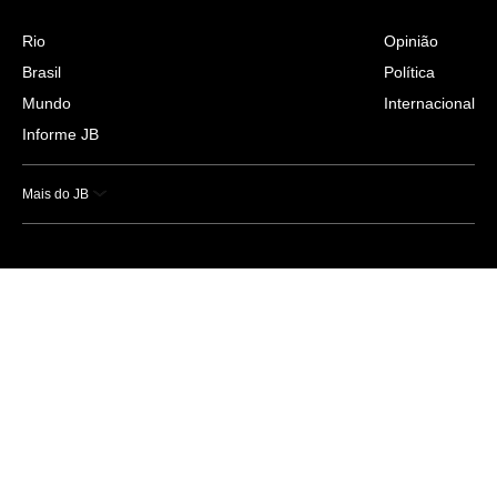
Rio
Opinião
Brasil
Política
Mundo
Internacional
Informe JB
Mais do JB
Esportes
Saúde
Ciência e Tecnologia
Caderno B
Colunistas
Economia
Empresas e Negócios