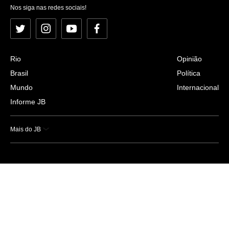
Nos siga nas redes sociais!
Twitter
Instagram
YouTube
Facebook
Rio
Opinião
Brasil
Política
Mundo
Internacional
Informe JB
Mais do JB
Esportes
Saúde
Ciência e Tecnologia
Caderno B
Colunistas
Economia