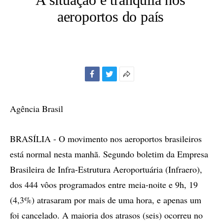
aeroportos do país
Facebook
Twitter
Mais
opções
de
Agência Brasil
compartilhamento
BRASÍLIA - O movimento nos aeroportos brasileiros
está normal nesta manhã. Segundo boletim da Empresa
Brasileira de Infra-Estrutura Aeroportuária (Infraero),
dos 444 vôos programados entre meia-noite e 9h, 19
(4,3%) atrasaram por mais de uma hora, e apenas um
foi cancelado. A maioria dos atrasos (seis) ocorreu no