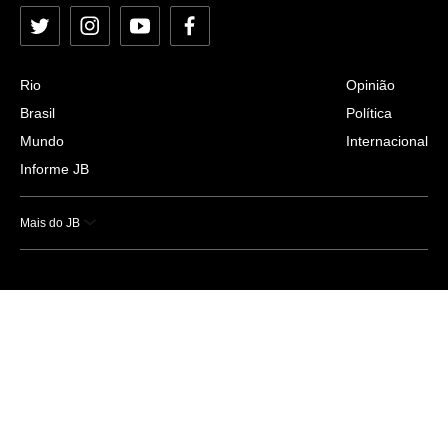
Twitter
Instagram
YouTube
Facebook
Rio
Opinião
Brasil
Política
Mundo
Internacional
Informe JB
Mais do JB
Esportes
Saúde
Ciência e Tecnologia
Caderno B
Colunistas
Economia
Empresas e Negócios