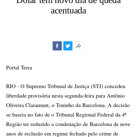
acentuada
Facebook
Twitter
Mais
opções
de
Portal Terra
compartilhamento
RIO - O Supremo Tribunal de Justiça (STJ) concedeu
liberdade provisória nesta segunda-feira para Antônio
Oliveira Claramunt, o Toninho da Barcelona. A decisão
se baseia no fato de o Tribunal Regional Federal da 4ª
Região ter reduzido a condenação de Barcelona de nove
anos de reclusão em regime fechado pelo crime de