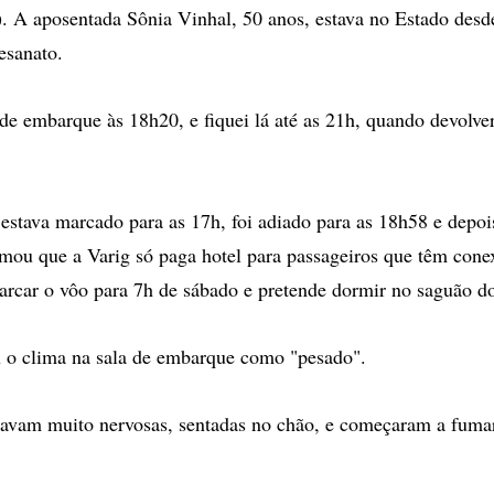
. A aposentada Sônia Vinhal, 50 anos, estava no Estado des
esanato.
a de embarque às 18h20, e fiquei lá até as 21h, quando devolv
estava marcado para as 17h, foi adiado para as 18h58 e depoi
rmou que a Varig só paga hotel para passageiros que têm con
arcar o vôo para 7h de sábado e pretende dormir no saguão do
 o clima na sala de embarque como "pesado".
tavam muito nervosas, sentadas no chão, e começaram a fumar