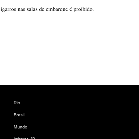
garros nas salas de embarque é proibido.
Rio
Esportes
Brasil
Saúde
Mundo
Ciência e Tecnologia
Informe JB
Caderno B