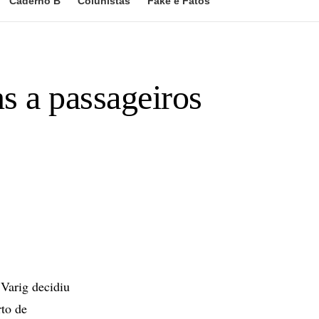
Caderno B
Colunistas
Fake e Fatos
 a passageiros
Varig decidiu
rto de