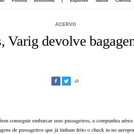
ão
Política
Economia
|
Esportes
Saúde
Ciência
ACERVO
 Varig devolve bagagens
Facebook
Twitter
Mais
opções
de
compartilhamento
m conseguir embarcar seus passageiros, a companhia aérea 
agens de passageiros que já tinham feito o check in no aeropo