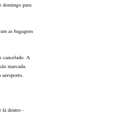
de domingo para
eram as bagagens
s cancelado. A
exão marcada.
 aeroporto.
 lá dentro -