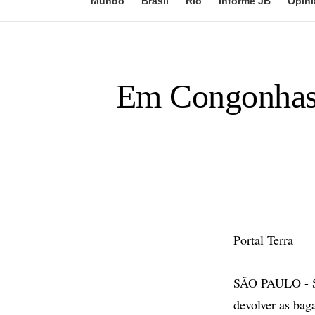
Mundo
Brasil
Rio
Informe JB
Opini
Em Congonhas,
Portal Terra
SÃO PAULO - Se
devolver as bag