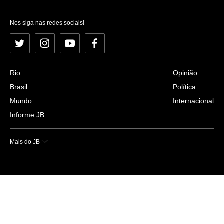
Nos siga nas redes sociais!
Twitter
Instagram
YouTube
Facebook
Rio
Opinião
Brasil
Política
Mundo
Internacional
Informe JB
Mais do JB
Esportes
Saúde
Ciência e Tecnologia
Caderno B
Colunistas