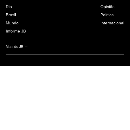
Rio
Opinião
Brasil
Política
Mundo
Internacional
Informe JB
Mais do JB
Esportes
Saúde
Ciência e Tecnologia
Caderno B
Colunistas
Economia
Empresas e Negócios