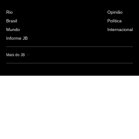
Rio
Opinião
Brasil
Política
Mundo
Internacional
Informe JB
Mais do JB
Esportes
Saúde
Ciência e Tecnologia
Caderno B
Colunistas
Economia
Empresas e Negócios