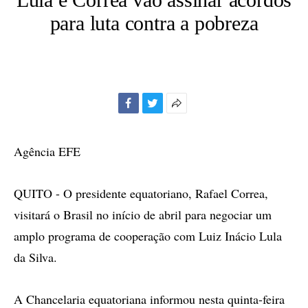
para luta contra a pobreza
Facebook
Twitter
Mais
opções
de
Agência EFE
compartilhamento
QUITO - O presidente equatoriano, Rafael Correa,
visitará o Brasil no início de abril para negociar um
amplo programa de cooperação com Luiz Inácio Lula
da Silva.
A Chancelaria equatoriana informou nesta quinta-feira