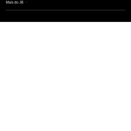
Mais do JB
Esportes
Saúde
Ciência e Tecnologia
Caderno B
Colunistas
Economia
Empresas e Negócios