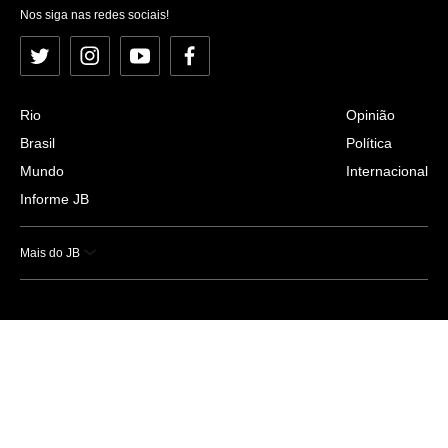
Nos siga nas redes sociais!
Twitter
Instagram
YouTube
Facebook
Rio
Opinião
Brasil
Política
Mundo
Internacional
Informe JB
Mais do JB
Esportes
Saúde
Ciência e Tecnologia
Caderno B
Colunistas
Economia