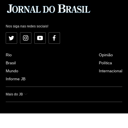
Nos siga nas redes sociais!
Twitter
Instagram
YouTube
Facebook
Rio
Opinião
Brasil
Política
Mundo
Internacional
Informe JB
Mais do JB
Esportes
Saúde
Ciência e Tecnologia
Caderno B