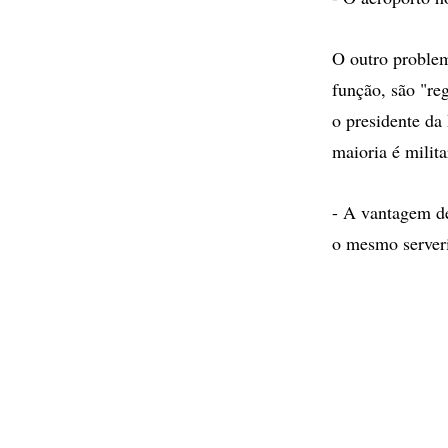
O outro problem
função, são "re
o presidente da
maioria é milita
- A vantagem de
o mesmo serveri