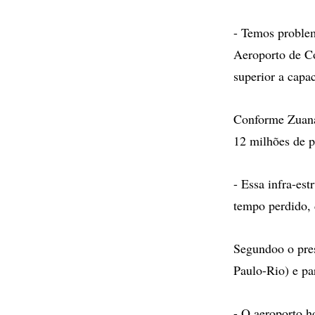
- Temos problem
Aeroporto de Co
superior a capa
Conforme Zuana
12 milhões de p
- Essa infra-es
tempo perdido, 
Segundoo o pres
Paulo-Rio) e pa
- O aeroporto h