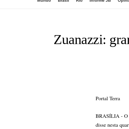
Mundo
Brasil
Rio
Informe JB
Opini
Zuanazzi: gr
Portal Terra
BRASÍLIA - O p
disse nesta quar