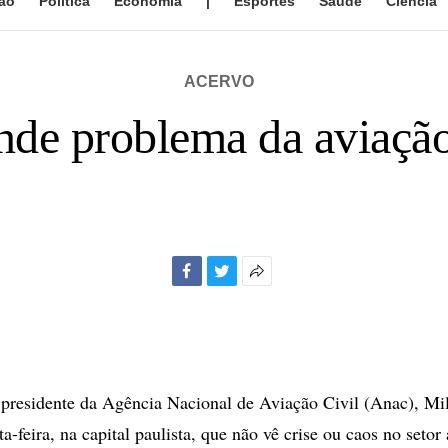
ão
Política
Economia
|
Esportes
Saúde
Ciência
ACERVO
ande problema da aviaçã
Facebook
Twitter
Mais
opções
de
compartilhamento
residente da Agência Nacional de Aviação Civil (Anac), Mil
ta-feira, na capital paulista, que não vê crise ou caos no setor 