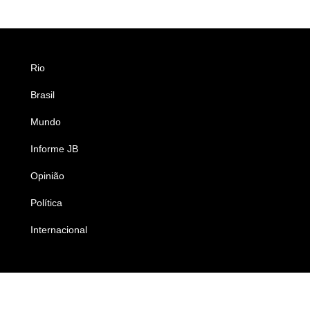
Rio
Esportes
Brasil
Saúde
Mundo
Ciência e Tecnologia
Informe JB
Caderno B
Opinião
Colunistas
Política
Economia
Internacional
Empresas e Negócios