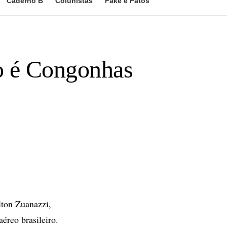
Caderno B
Colunistas
Fake e Fatos
o é Congonhas
ton Zuanazzi,
aéreo brasileiro.