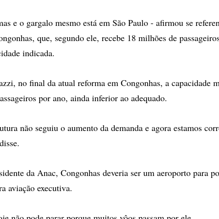
as e o gargalo mesmo está em São Paulo - afirmou se refere
ngonhas, que, segundo ele, recebe 18 milhões de passageiros
cidade indicada.
zzi, no final da atual reforma em Congonhas, a capacidade 
assageiros por ano, ainda inferior ao adequado.
trutura não seguiu o aumento da demanda e agora estamos corr
disse.
idente da Anac, Congonhas deveria ser um aeroporto para po
ra aviação executiva.
oje não pode parar porque muitos vôos passam por ele.