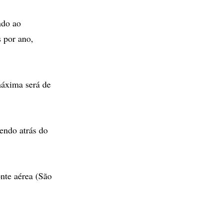
ndo ao
 por ano,
máxima será de
endo atrás do
nte aérea (São