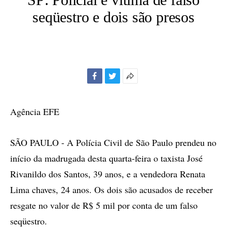
seqüestro e dois são presos
Facebook
Twitter
Mais
opções
de
Agência EFE
compartilhamento
SÃO PAULO - A Polícia Civil de São Paulo prendeu no
início da madrugada desta quarta-feira o taxista José
Rivanildo dos Santos, 39 anos, e a vendedora Renata
Lima chaves, 24 anos. Os dois são acusados de receber
resgate no valor de R$ 5 mil por conta de um falso
seqüestro.