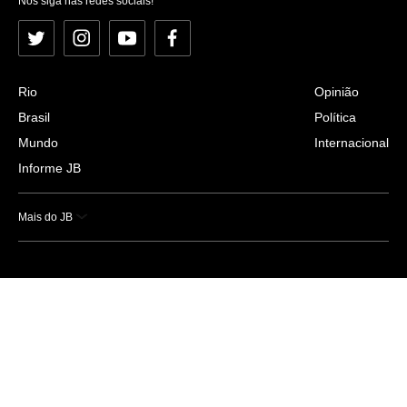
Nos siga nas redes sociais!
Twitter
Instagram
YouTube
Facebook
Rio
Opinião
Brasil
Política
Mundo
Internacional
Informe JB
Mais do JB
Esportes
Saúde
Ciência e Tecnologia
Caderno B
Colunistas
Economia
Empresas e Negócios