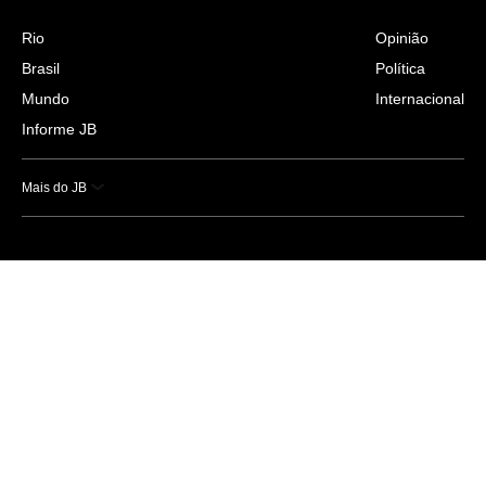
Rio
Opinião
Brasil
Política
Mundo
Internacional
Informe JB
Mais do JB
Esportes
Saúde
Ciência e Tecnologia
Caderno B
Colunistas
Economia
Empresas e Negócios