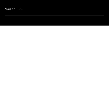
Mais do JB
Esportes
Saúde
Ciência e Tecnologia
Caderno B
Colunistas
Economia
Empresas e Negócios