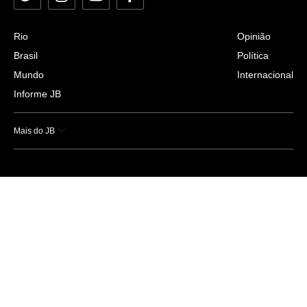
Rio
Opinião
Brasil
Política
Mundo
Internacional
Informe JB
Mais do JB
Esportes
Saúde
Ciência e Tecnologia
Caderno B
Colunistas
Economia
Empresas e Negócios