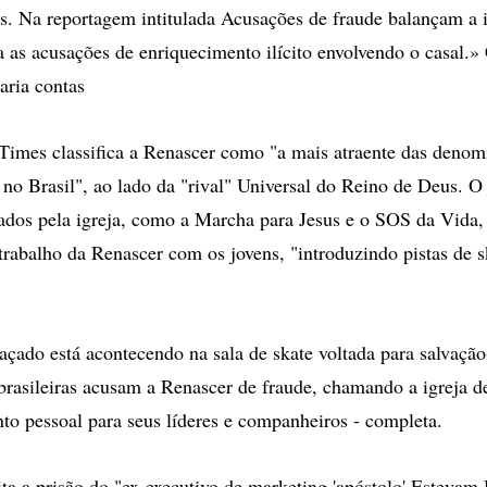
. Na reportagem intitulada Acusações de fraude balançam a ig
a as acusações de enriquecimento ilícito envolvendo o casal.»
aria contas
imes classifica a Renascer como "a mais atraente das denom
no Brasil", ao lado da "rival" Universal do Reino de Deus. O 
ados pela igreja, como a Marcha para Jesus e o SOS da Vida,
trabalho da Renascer com os jovens, "introduzindo pistas de s
çado está acontecendo na sala de skate voltada para salvação-
brasileiras acusam a Renascer de fraude, chamando a igreja
to pessoal para seus líderes e companheiros - completa.
ta a prisão do "ex-executivo de marketing 'apóstolo' Estevam