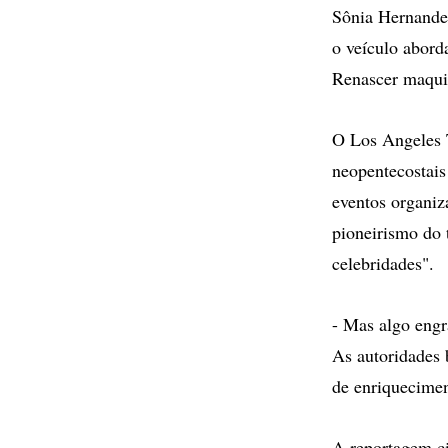
Sônia Hernandes
o veículo abord
Renascer maqui
O Los Angeles T
neopentecostais 
eventos organiz
pioneirismo do 
celebridades".
- Mas algo engra
As autoridades 
de enriquecimen
A reportagem ci