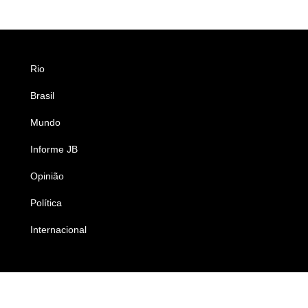
Rio
Esportes
Brasil
Saúde
Mundo
Ciência e Tecnologia
Informe JB
Caderno B
Opinião
Colunistas
Política
Economia
Internacional
Empresas e Negócios