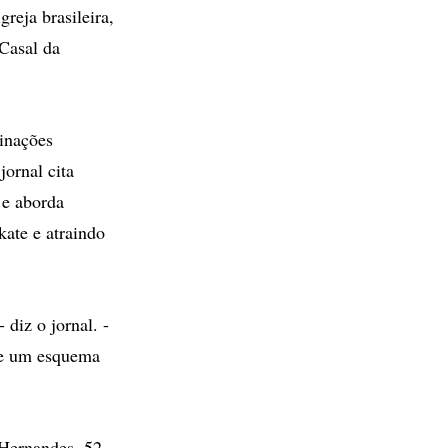
reja brasileira,
 Casal da
inações
jornal cita
 e aborda
kate e atraindo
 diz o jornal. -
 de um esquema
 Hernandes, 52