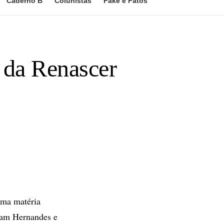
Caderno B
Colunistas
Fake e Fatos
s da Renascer
uma matéria
evam Hernandes e