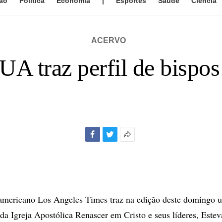
ão
Política
Economia
|
Esportes
Saúde
Ciência
ACERVO
UA traz perfil de bispo
Facebook
Twitter
Mais
opções
de
compartilhamento
 americano Los Angeles Times traz na edição deste domingo 
a da Igreja Apostólica Renascer em Cristo e seus líderes, Est