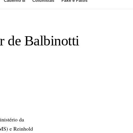
Caderno B
Colunistas
Fake e Fatos
 de Balbinotti
nistério da
(MS) e Reinhold