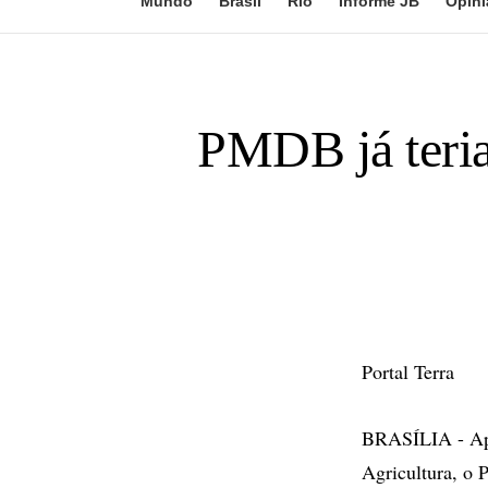
Mundo
Brasil
Rio
Informe JB
Opini
PMDB já teria
Portal Terra
BRASÍLIA - Apó
Agricultura, o