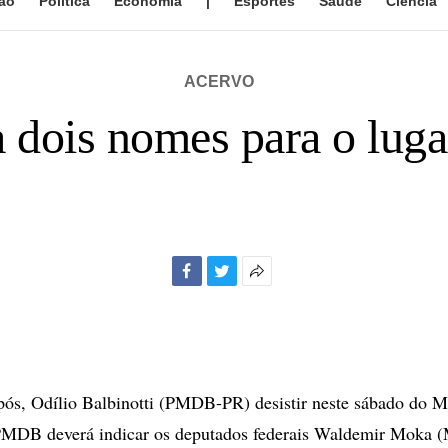
ão
Política
Economia
|
Esportes
Saúde
Ciência
ACERVO
 dois nomes para o lugar
Facebook
Twitter
Mais
opções
de
compartilhamento
s, Odílio Balbinotti (PMDB-PR) desistir neste sábado do Mi
 PMDB deverá indicar os deputados federais Waldemir Moka 