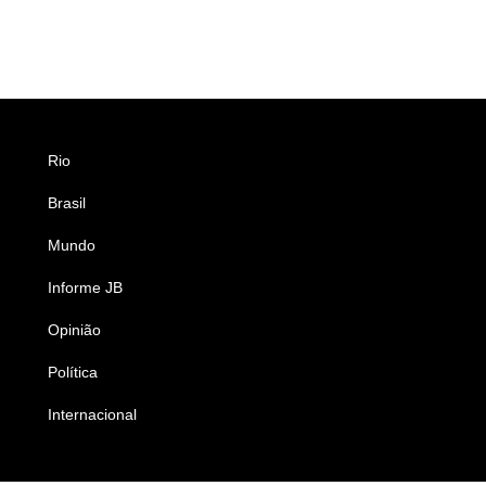
Rio
Esportes
Brasil
Saúde
Mundo
Ciência e Tecnologia
Informe JB
Caderno B
Opinião
Colunistas
Política
Economia
Internacional
Empresas e Negócios