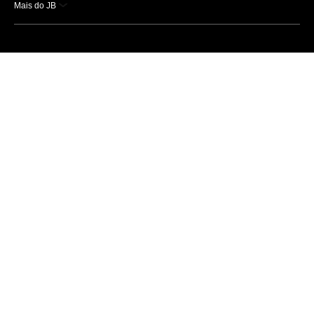
Mais do JB
Esportes
Saúde
Ciência e Tecnologia
Caderno B
Colunistas
Economia
Empresas e Negócios