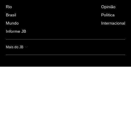
Rio
Opinião
Brasil
Política
Mundo
Internacional
Informe JB
Mais do JB
Esportes
Saúde
Ciência e Tecnologia
Caderno B
Colunistas
Economia
Empresas e Negócios