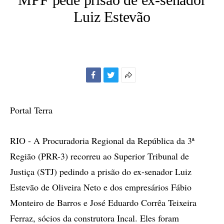
Luiz Estevão
Facebook
Twitter
Mais
opções
de
Portal Terra
compartilhamento
RIO - A Procuradoria Regional da República da 3ª
Região (PRR-3) recorreu ao Superior Tribunal de
Justiça (STJ) pedindo a prisão do ex-senador Luiz
Estevão de Oliveira Neto e dos empresários Fábio
Monteiro de Barros e José Eduardo Corrêa Teixeira
Ferraz, sócios da construtora Incal. Eles foram