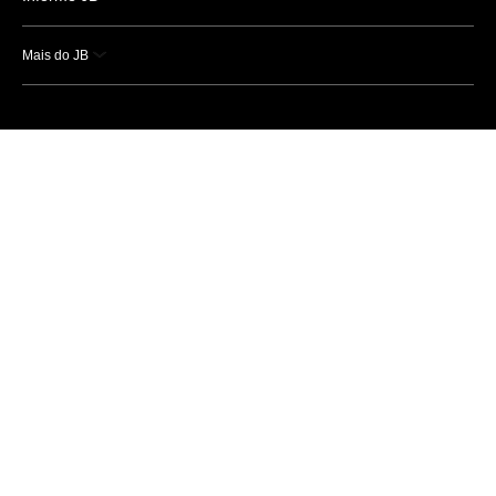
Mais do JB
Esportes
Saúde
Ciência e Tecnologia
Caderno B
Colunistas
Economia
Empresas e Negócios