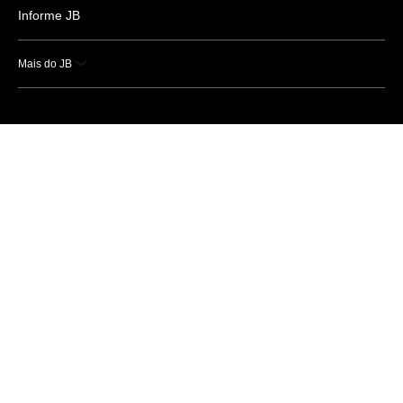
Informe JB
Mais do JB
Esportes
Saúde
Ciência e Tecnologia
Caderno B
Colunistas
Economia
Empresas e Negócios