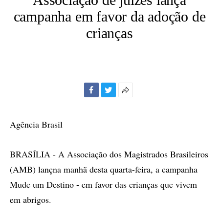
campanha em favor da adoção de
crianças
Facebook
Twitter
Mais
opções
de
Agência Brasil
compartilhamento
BRASÍLIA - A Associação dos Magistrados Brasileiros
(AMB) lançna manhã desta quarta-feira, a campanha
Mude um Destino - em favor das crianças que vivem
em abrigos.