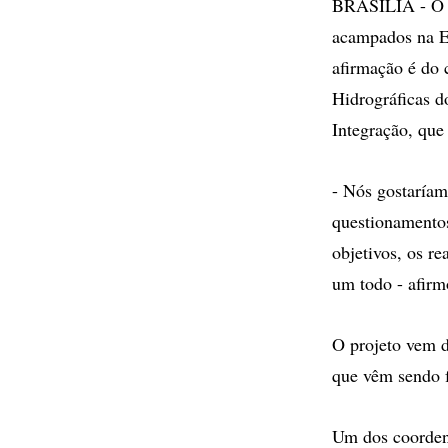
BRASÍLIA - O Mi
acampados na Es
afirmação é do 
Hidrográficas d
Integração, que
- Nós gostaríam
questionamentos,
objetivos, os re
um todo - afirm
O projeto vem d
que vêm sendo f
Um dos coordena