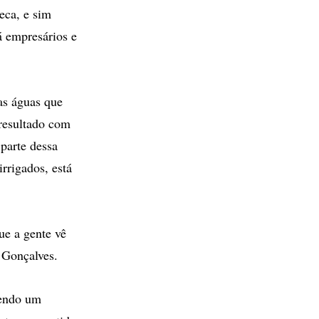
eca, e sim
á empresários e
as águas que
 resultado com
parte dessa
rrigados, está
ue a gente vê
 Gonçalves.
sendo um