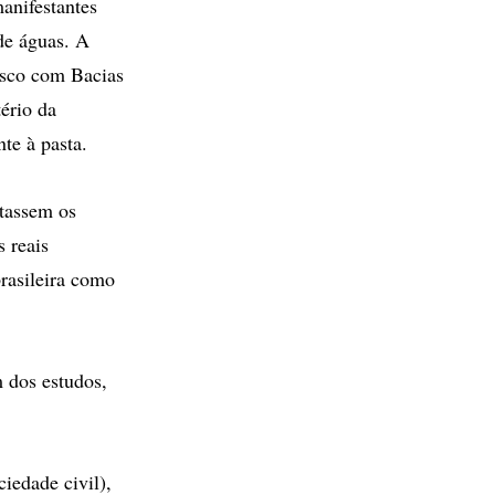
anifestantes
de águas. A
isco com Bacias
ério da
te à pasta.
ntassem os
s reais
brasileira como
m dos estudos,
iedade civil),