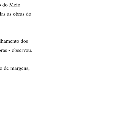
ro do Meio
as as obras do
alhamento dos
ras - observou.
ão de margens,