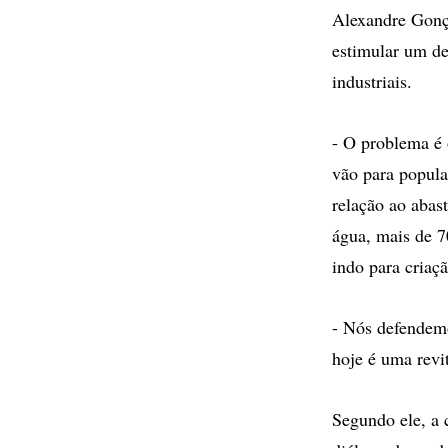
Alexandre Gonça
estimular um de
industriais.
- O problema é 
vão para popula
relação ao abas
água, mais de 70
indo para criaç
- Nós defendemo
hoje é uma revi
Segundo ele, a 