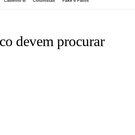
Caderno B
Colunistas
Fake e Fatos
sco devem procurar