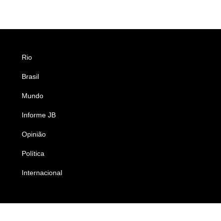
Rio
Esportes
Brasil
Saúde
Mundo
Ciência e Tecnologia
Informe JB
Caderno B
Opinião
Colunistas
Política
Economia
Internacional
Empresas e Negócios