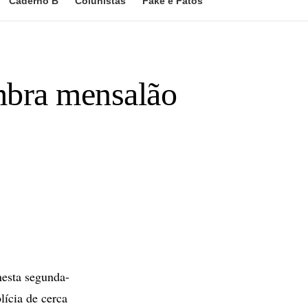
Caderno B
Colunistas
Fake e Fatos
embra mensalão
nesta segunda-
lícia de cerca