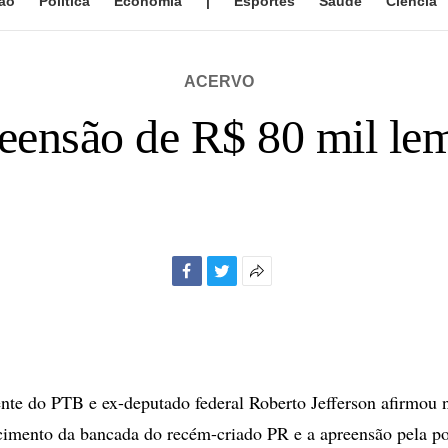
ão
Política
Economia
|
Esportes
Saúde
Ciência
ACERVO
reensão de R$ 80 mil l
Facebook
Twitter
Mais
opções
de
compartilhamento
nte do PTB e ex-deputado federal Roberto Jefferson afirmou 
scimento da bancada do recém-criado PR e a apreensão pela po