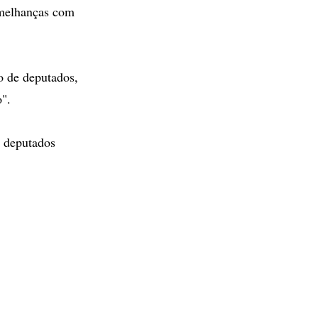
emelhanças com
o de deputados,
o".
2 deputados