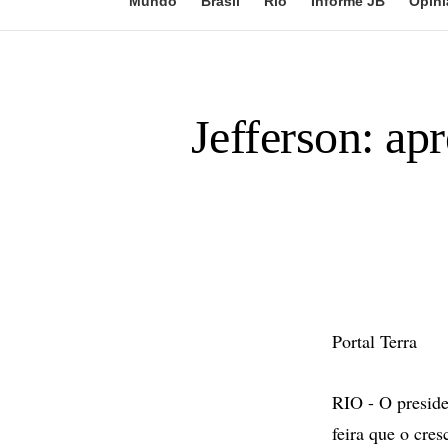
Mundo
Brasil
Rio
Informe JB
Opini
Jefferson: ap
Portal Terra
RIO - O preside
feira que o cre