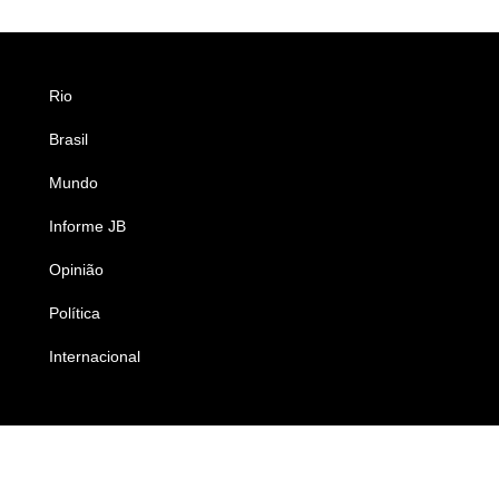
Rio
Esportes
Brasil
Saúde
Mundo
Ciência e Tecnologia
Informe JB
Caderno B
Opinião
Colunistas
Política
Economia
Internacional
Empresas e Negócios