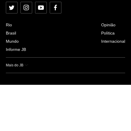
Twitter
Instagram
YouTube
Facebook
Rio
Opinião
Brasil
Política
Mundo
Internacional
Informe JB
Mais do JB
Esportes
Saúde
Ciência e Tecnologia
Caderno B
Colunistas
Economia
Empresas e Negócios