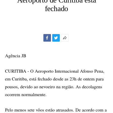
fechado
Facebook
Twitter
Mais
opções
de
Agência JB
compartilhamento
CURITIBA - O Aeroporto Internacional Afonso Pena,
em Curitiba, está fechado desde as 23h de ontem para
pousos, devido ao nevoeiro na região. As decolagens
ocorrem normalmente.
Pelo menos sete vôos estão atrasados. De acordo com a