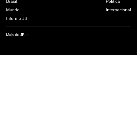
Brasil
Política
Mundo
Internacional
Informe JB
Mais do JB
Esportes
Saúde
Ciência e Tecnologia
Caderno B
Colunistas
Economia
Empresas e Negócios