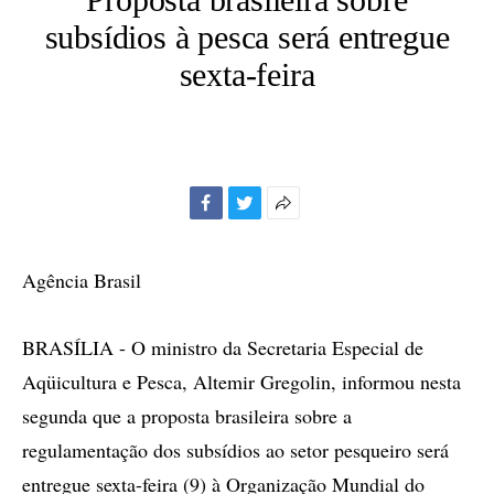
subsídios à pesca será entregue
sexta-feira
Facebook
Twitter
Mais
opções
de
Agência Brasil
compartilhamento
BRASÍLIA - O ministro da Secretaria Especial de
Aqüicultura e Pesca, Altemir Gregolin, informou nesta
segunda que a proposta brasileira sobre a
regulamentação dos subsídios ao setor pesqueiro será
entregue sexta-feira (9) à Organização Mundial do