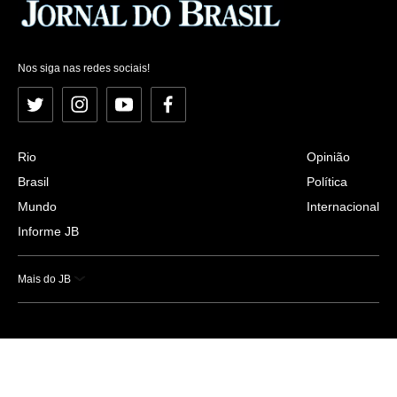
Nos siga nas redes sociais!
Twitter
Instagram
YouTube
Facebook
Rio
Opinião
Brasil
Política
Mundo
Internacional
Informe JB
Mais do JB
Esportes
Saúde
Ciência e Tecnologia
Caderno B