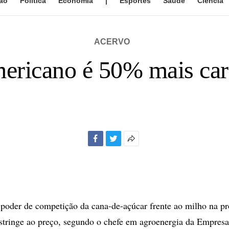
ão
Política
Economia
|
Esportes
Saúde
Ciência
ACERVO
mericano é 50% mais caro
Facebook
Twitter
Mais
opções
de
compartilhamento
oder de competição da cana-de-açúcar frente ao milho na p
estringe ao preço, segundo o chefe em agroenergia da Empresa