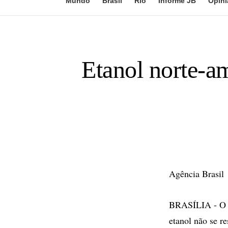
Mundo
Brasil
Rio
Informe JB
Opini
Etanol norte-a
Agência Brasil
BRASÍLIA - O p
etanol não se r