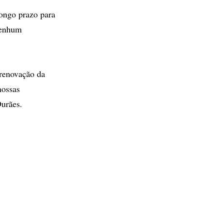
longo prazo para
nenhum
 renovação da
nossas
Durães.