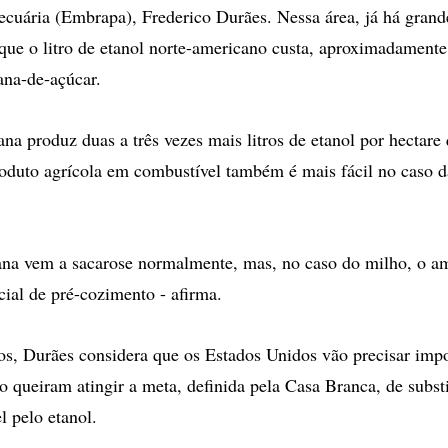
cuária (Embrapa), Frederico Durães. Nessa área, já há gran
 que o litro de etanol norte-americano custa, aproximadament
ana-de-açúcar.
ana produz duas a três vezes mais litros de etanol por hectare
oduto agrícola em combustível também é mais fácil no caso 
ana vem a sacarose normalmente, mas, no caso do milho, o am
cial de pré-cozimento - afirma.
os, Durães considera que os Estados Unidos vão precisar impo
o queiram atingir a meta, definida pela Casa Branca, de subst
l pelo etanol.