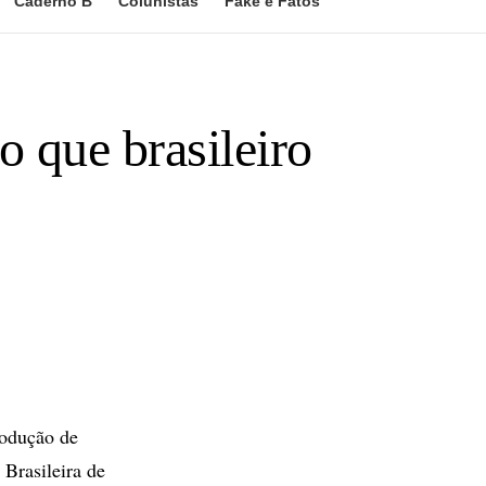
Caderno B
Colunistas
Fake e Fatos
 que brasileiro
rodução de
 Brasileira de