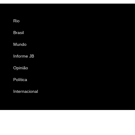
Rio
Esportes
Brasil
Saúde
Mundo
Ciência e Tecnologia
Informe JB
Caderno B
Opinião
Colunistas
Política
Economia
Internacional
Empresas e Negócios