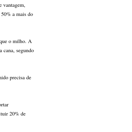
de vantagem,
e 50% a mais do
 que o milho. A
da cana, segundo
ido precisa de
rtar
ituir 20% de